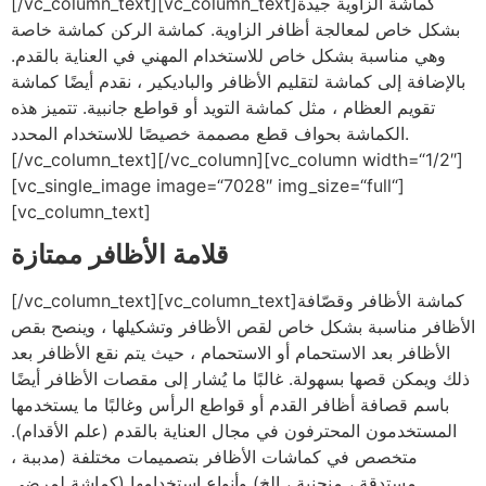
[/vc_column_text][vc_column_text]كماشة الزاوية جيدة
بشكل خاص لمعالجة أظافر الزاوية. كماشة الركن كماشة خاصة
وهي مناسبة بشكل خاص للاستخدام المهني في العناية بالقدم.
بالإضافة إلى كماشة لتقليم الأظافر والباديكير ، نقدم أيضًا كماشة
تقويم العظام ، مثل كماشة التويد أو قواطع جانبية. تتميز هذه
الكماشة بحواف قطع مصممة خصيصًا للاستخدام المحدد.
[/vc_column_text][/vc_column][vc_column width=“1/2″]
[vc_single_image image=“7028″ img_size=“full“]
[vc_column_text]
قلامة الأظافر ممتازة
[/vc_column_text][vc_column_text]كماشة الأظافر وقصّافة
الأظافر مناسبة بشكل خاص لقص الأظافر وتشكيلها ، وينصح بقص
الأظافر بعد الاستحمام أو الاستحمام ، حيث يتم نقع الأظافر بعد
ذلك ويمكن قصها بسهولة. غالبًا ما يُشار إلى مقصات الأظافر أيضًا
باسم قصافة أظافر القدم أو قواطع الرأس وغالبًا ما يستخدمها
المستخدمون المحترفون في مجال العناية بالقدم (علم الأقدام).
متخصص في كماشات الأظافر بتصميمات مختلفة (مدببة ،
مستدقة ، منحنية ، إلخ) وأنواع استخدامها (كماشة لمرضى