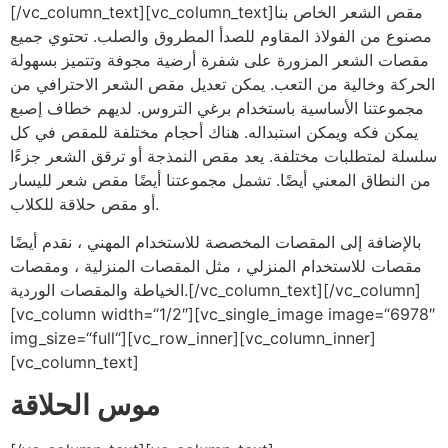
[/vc_column_text][vc_column_text]مقص الشعر الخاص بنا
مصنوع من الفولاذ المقاوم للصدأ المطروق والصلب. تحتوي جميع
مقصات الشعر المزورة على شفرة أرضية مجوفة وتتميز بسهولة
الحركة وخالية من التعب. يمكن تعديل مقص الشعر الاحترافي من
مجموعتنا الأساسية باستخدام برغي التروس. لديهم خطاف إصبع
يمكن فكه ويمكن استبداله. هناك أحجام مختلفة للمقص في كل
سلسلة لمتطلبات مختلفة. يعد مقص النمذجة أو ترقق الشعر جزءًا
من النطاق المعني أيضًا. تشمل مجموعتنا أيضًا مقص شعر لليسار
أو مقص حلاقة للكلاب.
بالإضافة إلى المقصات المخصصة للاستخدام المهني ، نقدم أيضًا
مقصات للاستخدام المنزلي ، مثل المقصات المنزلية ، ومقصات
الخياطة والمقصات الوردية.[/vc_column_text][/vc_column]
[vc_column width=“1/2″][vc_single_image image=“6978″
img_size=“full“][vc_row_inner][vc_column_inner]
[vc_column_text]
موس الحلاقة