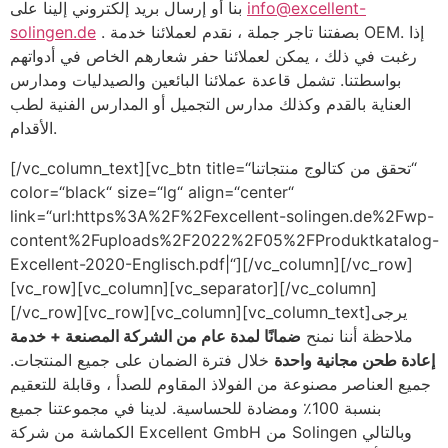
info@excellent-
بنا أو إرسال بريد إلكتروني إلينا على
. بصفتنا تاجر جملة ، نقدم لعملائنا خدمة OEM. إذا
solingen.de
رغبت في ذلك ، يمكن لعملائنا حفر شعارهم الخاص في أدواتهم
بواسطتنا. تشمل قاعدة عملائنا البائعين والصيدليات ومدارس
العناية بالقدم وكذلك مدارس التجميل أو المدارس الفنية لطب
الأقدام.
[/vc_column_text][vc_btn title=“تحقق من كتالوج منتجاتنا“
color=“black“ size=“lg“ align=“center“
link=“url:https%3A%2F%2Fexcellent-solingen.de%2Fwp-
content%2Fuploads%2F2022%2F05%2FProduktkatalog-
Excellent-2020-Englisch.pdf|“][/vc_column][/vc_row]
[vc_row][vc_column][vc_separator][/vc_column]
[/vc_row][vc_row][vc_column][vc_column_text]يرجى
ملاحظة أننا نمنح
ضمانًا لمدة عام من الشركة المصنعة + خدمة
إعادة طحن مجانية واحدة
خلال فترة الضمان على جميع المنتجات.
جميع العناصر مصنوعة من الفولاذ المقاوم للصدأ ، وقابلة للتعقيم
بنسبة 100٪ ومضادة للحساسية. لدينا في مجموعتنا جميع
الكماشة من شركة Excellent GmbH من Solingen وبالتالي