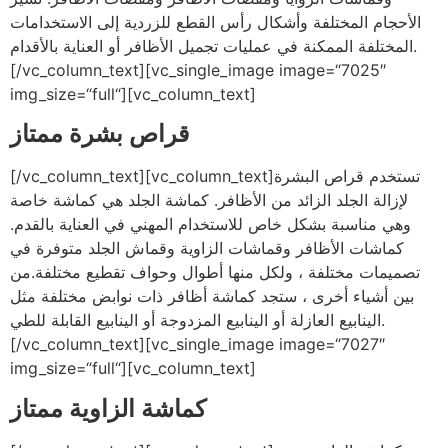
الأحجام المختلفة وأشكال رأس القطع للزردية إلى الاستخدامات
المختلفة الممكنة في عمليات تجميل الأظافر أو العناية بالأقدام.
[/vc_column_text][vc_single_image image=“7025″
img_size=“full“][vc_column_text]
قراص بشرة ممتاز
[/vc_column_text][vc_column_text]تستخدم قراص البشرة
لإزالة الجلد الزائد من الأظافر. كماشة الجلد هي كماشة خاصة
وهي مناسبة بشكل خاص للاستخدام المهني في العناية بالقدم.
كماشات الأظافر وقماشات الزاوية وقماش الجلد متوفرة في
تصميمات مختلفة ، ولكل منها أطوال وحواف تقطيع مختلفة.من
بين أشياء أخرى ، ستجد كماشة أظافر ذات نوابض مختلفة مثل
الينابيع العازلة أو الينابيع المزدوجة أو الينابيع القابلة للطي.
[/vc_column_text][vc_single_image image=“7027″
img_size=“full“][vc_column_text]
كماشة الزاوية ممتاز