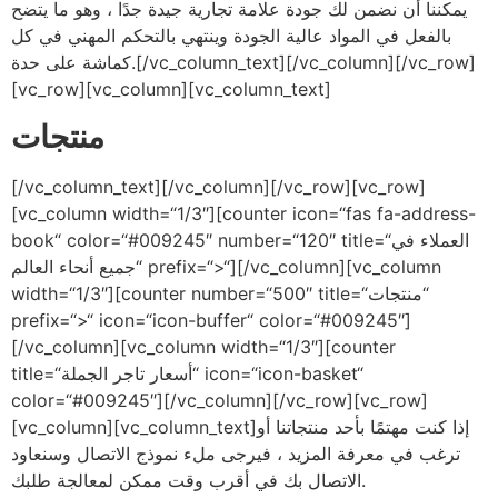
يمكننا أن نضمن لك جودة علامة تجارية جيدة جدًا ، وهو ما يتضح
بالفعل في المواد عالية الجودة وينتهي بالتحكم المهني في كل
كماشة على حدة.[/vc_column_text][/vc_column][/vc_row]
[vc_row][vc_column][vc_column_text]
منتجات
[/vc_column_text][/vc_column][/vc_row][vc_row]
[vc_column width=“1/3″][counter icon=“fas fa-address-
book“ color=“#009245″ number=“120″ title=“العملاء في
جميع أنحاء العالم“ prefix=“>“][/vc_column][vc_column
width=“1/3″][counter number=“500″ title=“منتجات“
prefix=“>“ icon=“icon-buffer“ color=“#009245″]
[/vc_column][vc_column width=“1/3″][counter
title=“أسعار تاجر الجملة“ icon=“icon-basket“
color=“#009245″][/vc_column][/vc_row][vc_row]
[vc_column][vc_column_text]إذا كنت مهتمًا بأحد منتجاتنا أو
ترغب في معرفة المزيد ، فيرجى ملء نموذج الاتصال وسنعاود
الاتصال بك في أقرب وقت ممكن لمعالجة طلبك.