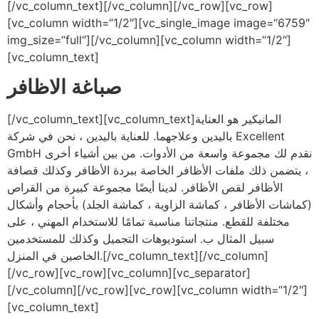
[/vc_column_text][/vc_column][/vc_row][vc_row]
[vc_column width=“1/2″][vc_single_image image=“6759″
img_size=“full“][/vc_column][vc_column width=“1/2″]
[vc_column_text]
صباغة الاظافر
[/vc_column_text][vc_column_text]المانيكير هو العناية
باليدين وعلاجهما. للعناية باليدين ، نحن في شركة Excellent
GmbH نقدم لك مجموعة واسعة من الأدوات. من بين أشياء أخرى
، يتضمن ذلك ملفات الأظافر الخاصة ببردة الأظافر وكذلك قصافة
الأظافر لقص الأظافر. لدينا أيضًا مجموعة كبيرة من القراص
(كماشات الأظافر ، كماشة الزاوية ، كماشة الجلد) بأحجام وأشكال
مختلفة للقطع. منتجاتنا مناسبة تمامًا للاستخدام المهني ، على
سبيل المثال ب. استوديوهات التجميل وكذلك للمستخدمين
الخاصين في المنزل.[/vc_column_text][/vc_column]
[/vc_row][vc_row][vc_column][vc_separator]
[/vc_column][/vc_row][vc_row][vc_column width=“1/2″]
[vc_column_text]