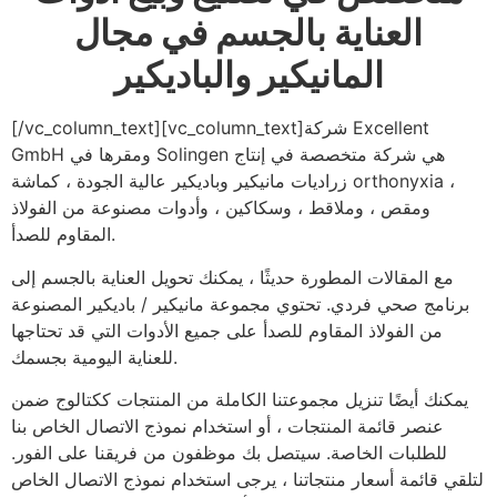
العناية بالجسم في مجال
المانيكير والباديكير
[/vc_column_text][vc_column_text]شركة Excellent
GmbH ومقرها في Solingen هي شركة متخصصة في إنتاج
زراديات مانيكير وباديكير عالية الجودة ، كماشة orthonyxia ،
ومقص ، وملاقط ، وسكاكين ، وأدوات مصنوعة من الفولاذ
المقاوم للصدأ.
مع المقالات المطورة حديثًا ، يمكنك تحويل العناية بالجسم إلى
برنامج صحي فردي. تحتوي مجموعة مانيكير / باديكير المصنوعة
من الفولاذ المقاوم للصدأ على جميع الأدوات التي قد تحتاجها
للعناية اليومية بجسمك.
يمكنك أيضًا تنزيل مجموعتنا الكاملة من المنتجات ككتالوج ضمن
عنصر قائمة المنتجات ، أو استخدام نموذج الاتصال الخاص بنا
للطلبات الخاصة. سيتصل بك موظفون من فريقنا على الفور.
لتلقي قائمة أسعار منتجاتنا ، يرجى استخدام نموذج الاتصال الخاص