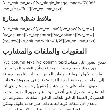
[/vc_column_text][vc_single_image image=“7008″
img_size=“full“][vc_column_text]
ملاقط شظية ممتازة
[/vc_column_text][/vc_column][/vc_row][vc_row]
[vc_column][vc_separator][/vc_column][/vc_row]
[vc_row][vc_column width=“1/2″][vc_column_text]
المقويات والملفات والمشارب
[/vc_column_text][vc_column_text]يمكن العثور على ملفات
من ممتاز بأحجام حبيبات مختلفة وتأثير الطحن المرتبط بها.
ملفات الألواح الرملية ، ملفات الماس ، ملفات التلميع بالإضافة
إلى الملفات المعدنية القوية للغاية متوفرة في مجموعة منتجاتنا.
تحتوي ملفاتنا على جانب خشن (خشن) وجانب ناعم (حبيبات
ناعمة). يتم الحصول على أفضل نتيجة عن طريق التقديم بالجانب
الخشن ثم الضبط الدقيق للجانب الدقيق. الملفات المصنوعة من
المعدن هي ملفات قوية للغاية ذات عمر خدمة طويل ويمكن
استخدامها للاستخدام اليومي.[/vc_column_text]