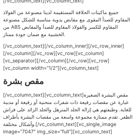
[/vc_column_text][vc_column_text]
جميع ماكينات الحلاقة المستقيمة لدينا مصنوعة من الفولاذ
المقاوم للصدأ المقوى مع مقابض يدوية مناسبة للشكل مصنوعة
من ABS المقاوم للكسر والفولاذ المقاوم للصدأ والمقابض
الخشبية مع ضمان جودة ممتاز.
[/vc_column_text][/vc_column_inner][/vc_row_inner]
[/vc_column][/vc_row][vc_row][vc_column]
[vc_separator][/vc_column][/vc_row][vc_row]
[vc_column width=“1/2″][vc_column_text]
مقص بشرة
[/vc_column_text][vc_column_text]مقص البشرة الصغيرة
عبارة عن مقصات رفيعة ذات شفرات منحنية أو رفيعة أو مدببة
للغاية. وظيفتهم هي إزالة الجلد المترهل والجلد الزائد على فراش
الظفر. تقدم ممتازة مجموعة واسعة من مقصات البشرة بأطراف
وأشكال مختلفة.[/vc_column_text][vc_single_image
image=“7047″ img_size=“full“][vc_column_text]