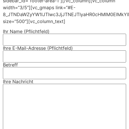
sidebar_id=“footer-area-1″][/vc_column][vc_column
width=“3/5″][vc_gmaps link=“#E-
8_JTNDaWZyYW1lJTIwc3JjJTNEJTIyaHR0cHMlM0ElMkY
size=“500″][vc_column_text]
Ihr Name (Pflichtfeld)
Ihre E-Mail-Adresse (Pflichtfeld)
Betreff
Ihre Nachricht