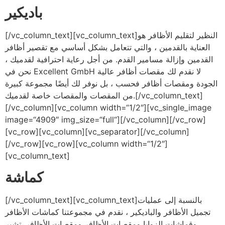
باديكير
[/vc_column_text][vc_column_text]النظير لتقليم الأظافر هو
العناية بالقدمين ، والتي تتعامل بشكل أساسي مع تقصير أظافر
القدمين وإزالة مسامير القدم. من أجل رعاية احترافية لقدميك ،
نحن في Excellent GmbH لا نقدم لك مقصات أظافر عالية
الجودة ومقصات أظافر فحسب ، بل نوفر لك أيضًا مجموعة كبيرة
من المقصات والمقصات خاصة لقدميك.[/vc_column_text]
[/vc_column][vc_column width=“1/2″][vc_single_image
image=“4909″ img_size=“full“][/vc_column][/vc_row]
[vc_row][vc_column][vc_separator][/vc_column]
[/vc_row][vc_row][vc_column width=“1/2″]
[vc_column_text]
كماشة
[/vc_column_text][vc_column_text]بالنسبة إلى عمليات
تجميل الأظافر والباديكير ، نقدم في مجموعتنا كماشات الأظافر
وقماشات الزوايا ومقصات الأظافر ومقصات الأظافر. تشير