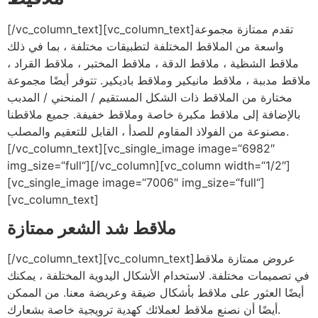
[/vc_column_text][vc_column_text]تقدم ممتازة مجموعة
واسعة من الملاقط المختلفة لتطبيقات مختلفة ، بما في ذلك
ملاقط الشظية ، ملاقط الدقة ، ملاقط المختبر ، ملاقط القراد ،
ملاقط مدببة ، ملاقط مانيكير وملاقط باديكير. تتوفر أيضًا مجموعة
مختارة من الملاقط ذات الشكل المستقيم / المنحني / المدبب
بالإضافة إلى ملاقط مكبرة خاصة وملاقط خفيفة. جميع ملاقطنا
مصنوعة من الفولاذ المقاوم للصدأ ، القابل للتعقيم والمصلب.
[/vc_column_text][vc_single_image image=“6982″
img_size=“full“][/vc_column][vc_column width=“1/2″]
[vc_single_image image=“7006″ img_size=“full“]
[vc_column_text]
ملاقط شد الشعر ممتازة
[/vc_column_text][vc_column_text]عروض ممتازة ملاقط
في تصميمات مختلفة. لاستخدام الأشكال اليدوية المختلفة ، يمكنك
أيضًا العثور على ملاقط بأشكال ضيقة وعريضة معنا. من الممكن
أيضًا أن نصنع ملاقط لعملائك كهدية ترويجية خاصة بشعارك.