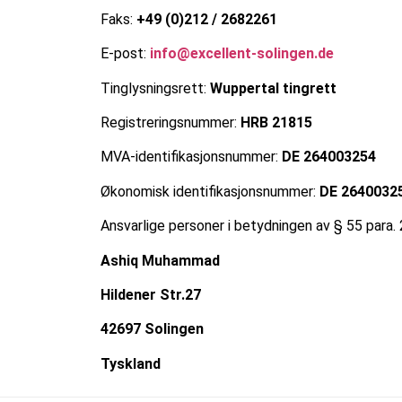
Faks:
+49 (0)212 / 2682261
E-post:
info@excellent-solingen.de
Tinglysningsrett:
Wuppertal tingrett
Registreringsnummer:
HRB 21815
MVA-identifikasjonsnummer:
DE 264003254
Økonomisk identifikasjonsnummer:
DE 2640032
Ansvarlige personer i betydningen av § 55 para.
Ashiq Muhammad
Hildener Str.27
42697 Solingen
Tyskland