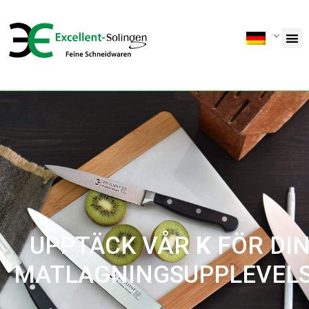
UPPTÄCK VÅR
K
Ö
K
S
FÖ
DIN
MATLAGNINGSUPPLEVEL