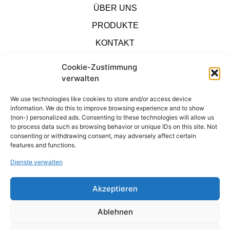
ÜBER UNS
PRODUKTE
KONTAKT
IMPRESSUM
Cookie-Zustimmung
SHOP
verwalten
We use technologies like cookies to store and/or access device
DATENSCHUTZ
information. We do this to improve browsing experience and to show
(non-) personalized ads. Consenting to these technologies will allow us
to process data such as browsing behavior or unique IDs on this site. Not
KONTAKT
consenting or withdrawing consent, may adversely affect certain
features and functions.
IMPRESSUM
Dienste verwalten
DATENSCHTUZ
Akzeptieren
PRODUKTE
Ablehnen