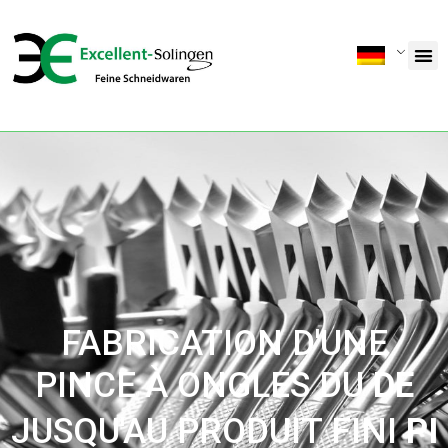
FABRICATION D'UNE
PINCE À ONGLES DU
D
E
S
I
G
N
JUSQU'AU PRODUIT FINI