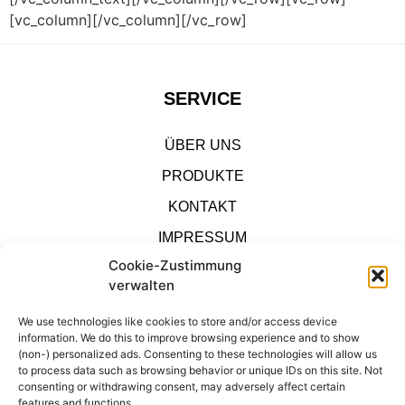
[vc_column][/vc_column][/vc_row]
SERVICE
ÜBER UNS
PRODUKTE
KONTAKT
IMPRESSUM
Cookie-Zustimmung
SHOP
verwalten
DATENSCHUTZ
We use technologies like cookies to store and/or access device
information. We do this to improve browsing experience and to show
(non-) personalized ads. Consenting to these technologies will allow us
KONTAKT
to process data such as browsing behavior or unique IDs on this site. Not
consenting or withdrawing consent, may adversely affect certain
IMPRESSUM
features and functions.