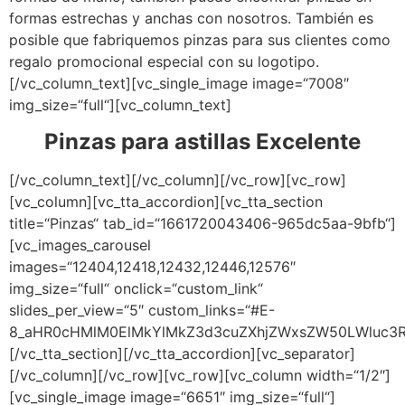
formas estrechas y anchas con nosotros. También es
posible que fabriquemos pinzas para sus clientes como
regalo promocional especial con su logotipo.
[/vc_column_text][vc_single_image image=“7008″
img_size=“full“][vc_column_text]
Pinzas para astillas Excelente
[/vc_column_text][/vc_column][/vc_row][vc_row]
[vc_column][vc_tta_accordion][vc_tta_section
title=“Pinzas“ tab_id=“1661720043406-965dc5aa-9bfb“]
[vc_images_carousel
images=“12404,12418,12432,12446,12576″
img_size=“full“ onclick=“custom_link“
slides_per_view=“5″ custom_links=“#E-
8_aHR0cHMlM0ElMkYlMkZ3d3cuZXhjZWxsZW50LWluc3R
[/vc_tta_section][/vc_tta_accordion][vc_separator]
[/vc_column][/vc_row][vc_row][vc_column width=“1/2″]
[vc_single_image image=“6651″ img_size=“full“]