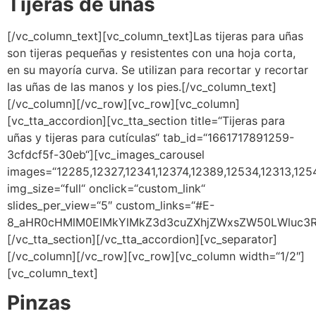
Tijeras de uñas
[/vc_column_text][vc_column_text]Las tijeras para uñas
son tijeras pequeñas y resistentes con una hoja corta,
en su mayoría curva. Se utilizan para recortar y recortar
las uñas de las manos y los pies.[/vc_column_text]
[/vc_column][/vc_row][vc_row][vc_column]
[vc_tta_accordion][vc_tta_section title=“Tijeras para
uñas y tijeras para cutículas“ tab_id=“1661717891259-
3cfdcf5f-30eb“][vc_images_carousel
images=“12285,12327,12341,12374,12389,12534,12313,125
img_size=“full“ onclick=“custom_link“
slides_per_view=“5″ custom_links=“#E-
8_aHR0cHMlM0ElMkYlMkZ3d3cuZXhjZWxsZW50LWluc3R
[/vc_tta_section][/vc_tta_accordion][vc_separator]
[/vc_column][/vc_row][vc_row][vc_column width=“1/2″]
[vc_column_text]
Pinzas