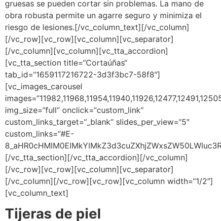
gruesas se pueden cortar sin problemas. La mano de
obra robusta permite un agarre seguro y minimiza el
riesgo de lesiones.[/vc_column_text][/vc_column]
[/vc_row][vc_row][vc_column][vc_separator]
[/vc_column][vc_column][vc_tta_accordion]
[vc_tta_section title=“Cortaúñas“
tab_id=“1659117216722-3d3f3bc7-58f8″]
[vc_images_carousel
images=“11982,11968,11954,11940,11926,12477,12491,1250
img_size=“full“ onclick=“custom_link“
custom_links_target=“_blank“ slides_per_view=“5″
custom_links=“#E-
8_aHR0cHMlM0ElMkYlMkZ3d3cuZXhjZWxsZW50LWluc3R
[/vc_tta_section][/vc_tta_accordion][/vc_column]
[/vc_row][vc_row][vc_column][vc_separator]
[/vc_column][/vc_row][vc_row][vc_column width=“1/2″]
[vc_column_text]
Tijeras de piel